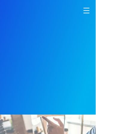
オプティアス
Creating a
new
commonplace
私達の目標は、新しい当たり前を
世の中に生み出す事です