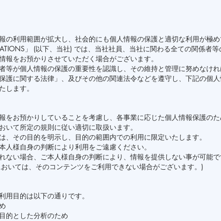
報の利用範囲が拡大し、社会的にも個人情報の保護と適切な利用が極め
APPLICATIONS」 (以下、当社) では、当社社員、当社に関わる全ての関
情報をお預かりさせていただく場合がございます。
者等が個人情報の保護の重要性を認識し、その維持と管理に努めなけれ
保護に関する法律」、及びその他の関連法令などを遵守し、下記の個人
たします。
報をお預かりしていることを考慮し、各事業に応じた個人情報保護のた
おいて所定の規則に従い適切に取扱います。
は、その目的を明示し、目的の範囲内での利用に限定いたします。
本人様自身の判断により利用をご遠慮ください。
れない場合、ご本人様自身の判断により、情報を提供しない事が可能で
においては、そのコンテンツをご利用できない場合がございます。)
利用目的は以下の通りです。
め
目的とした分析のため